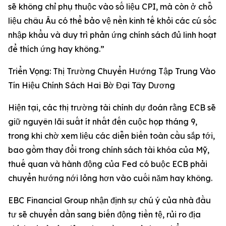
sẽ không chỉ phụ thuộc vào số liệu CPI, mà còn ở chỗ
liệu châu Âu có thể bảo vệ nền kinh tế khỏi các cú sốc
nhập khẩu và duy trì phản ứng chính sách đủ linh hoạt
để thích ứng hay không.”
Triển Vọng: Thị Trường Chuyển Hướng Tập Trung Vào
Tín Hiệu Chính Sách Hai Bờ Đại Tây Dương
Hiện tại, các thị trường tài chính dự đoán rằng ECB sẽ
giữ nguyên lãi suất ít nhất đến cuộc họp tháng 9,
trong khi chờ xem liệu các diễn biến toàn cầu sắp tới,
bao gồm thay đổi trong chính sách tài khóa của Mỹ,
thuế quan và hành động của Fed có buộc ECB phải
chuyển hướng nới lỏng hơn vào cuối năm hay không.
EBC Financial Group nhận định sự chú ý của nhà đầu
tư sẽ chuyển dần sang biến động tiền tệ, rủi ro địa