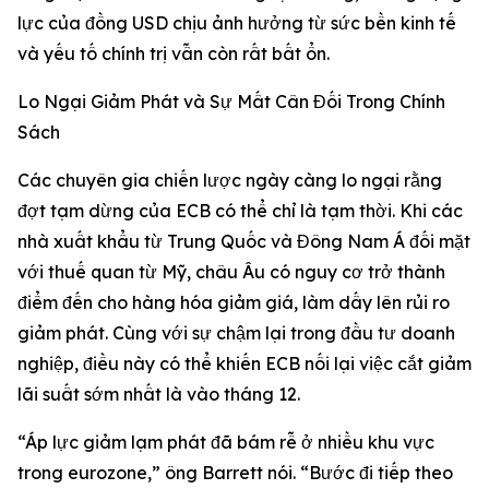
lực của đồng USD chịu ảnh hưởng từ sức bền kinh tế
và yếu tố chính trị vẫn còn rất bất ổn.
Lo Ngại Giảm Phát và Sự Mất Cân Đối Trong Chính
Sách
Các chuyên gia chiến lược ngày càng lo ngại rằng
đợt tạm dừng của ECB có thể chỉ là tạm thời. Khi các
nhà xuất khẩu từ Trung Quốc và Đông Nam Á đối mặt
với thuế quan từ Mỹ, châu Âu có nguy cơ trở thành
điểm đến cho hàng hóa giảm giá, làm dấy lên rủi ro
giảm phát. Cùng với sự chậm lại trong đầu tư doanh
nghiệp, điều này có thể khiến ECB nối lại việc cắt giảm
lãi suất sớm nhất là vào tháng 12.
“Áp lực giảm lạm phát đã bám rễ ở nhiều khu vực
trong eurozone,” ông Barrett nói. “Bước đi tiếp theo