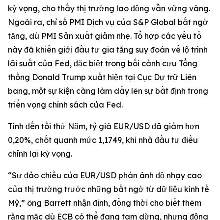
kỳ vọng, cho thấy thị trường lao động vẫn vững vàng.
Ngoài ra, chỉ số PMI Dịch vụ của S&P Global bất ngờ
tăng, dù PMI Sản xuất giảm nhẹ. Tổ hợp các yếu tố
này đã khiến giới đầu tư gia tăng suy đoán về lộ trình
lãi suất của Fed, đặc biệt trong bối cảnh cựu Tổng
thống Donald Trump xuất hiện tại Cục Dự trữ Liên
bang, một sự kiện càng làm dấy lên sự bất định trong
triển vọng chính sách của Fed.
Tính đến tối thứ Năm, tỷ giá EUR/USD đã giảm hơn
0,20%, chốt quanh mức 1,1749, khi nhà đầu tư điều
chỉnh lại kỳ vọng.
“Sự đảo chiều của EUR/USD phản ánh độ nhạy cao
của thị trường trước những bất ngờ từ dữ liệu kinh tế
Mỹ,” ông Barrett nhận định, đồng thời cho biết thêm
rằng mặc dù ECB có thể đang tạm dừng, nhưng động