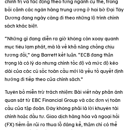
chính trị và tác động theo từng ngành cụ thể, trong
bối cảnh các ngân hàng trung ương ở hai bờ Đại Tây
Dương đang ngày càng đi theo những lộ trình chính
sách khác biệt.
“Những gì đang diễn ra giờ không còn xoay quanh
mục tiêu lạm phát, mà là về khả năng chống chịu
tương đối,” ông Barrett kết luận. “ECB đang thận
trọng là có lý do nhưng chính tốc độ và mức độ kéo
dài của các cú sốc toàn cầu mới là yếu tố quyết định
hướng đi tiếp theo của chính sách.”
Tuyên bố miễn trừ trách nhiệm: Bài viết này phản ánh
quan sát từ EBC Financial Group và các đơn vị toàn
cầu của tập đoàn. Đây không phải là lời khuyên tài
chính hoặc đầu tư. Giao dịch hàng hóa và ngoại hối
(FX) tiềm ẩn rủi ro thua lỗ đáng kể, thậm chí có thể