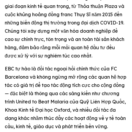
giai đoạn kinh tế quan trọng, từ Thỏa thuận Plaza và
cuộc khủng hoảng đồng franc Thụy Sĩ năm 2015 đến
những biến động thị trường trong đại dịch COVID-19.
Chúng tôi xây dựng một văn hóa doanh nghiệp đề
cao sự chính trực, tôn trọng và an toàn tài sản khách
hàng, đảm bảo rằng mỗi mối quan hệ đầu tư đều
được xử lý với sự nghiêm túc cao nhất.
EBC tự hào là đối tác ngoại hối chính thức của FC
Barcelona và không ngừng mở rộng các quan hệ hợp
tác có giá trị để tạo tác động tích cực cho cộng đồng
— đặc biệt là thông qua các sáng kiến như chương
trình United to Beat Malaria của Quỹ Liên Hợp Quốc,
Khoa Kinh tế Đại học Oxford, và nhiều đối tác đa
dạng khác nhằm thúc đẩy các hoạt động về y tế toàn
cầu, kinh tế, giáo dục và phát triển bền vững.