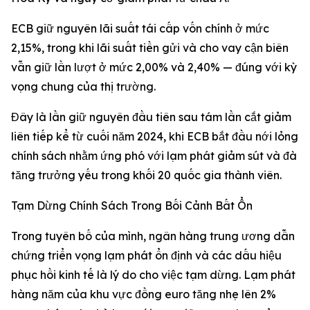
ECB giữ nguyên lãi suất tái cấp vốn chính ở mức
2,15%, trong khi lãi suất tiền gửi và cho vay cận biên
vẫn giữ lần lượt ở mức 2,00% và 2,40% — đúng với kỳ
vọng chung của thị trường.
Đây là lần giữ nguyên đầu tiên sau tám lần cắt giảm
liên tiếp kể từ cuối năm 2024, khi ECB bắt đầu nới lỏng
chính sách nhằm ứng phó với lạm phát giảm sút và đà
tăng trưởng yếu trong khối 20 quốc gia thành viên.
Tạm Dừng Chính Sách Trong Bối Cảnh Bất Ổn
Trong tuyên bố của mình, ngân hàng trung ương dẫn
chứng triển vọng lạm phát ổn định và các dấu hiệu
phục hồi kinh tế là lý do cho việc tạm dừng. Lạm phát
hàng năm của khu vực đồng euro tăng nhẹ lên 2%