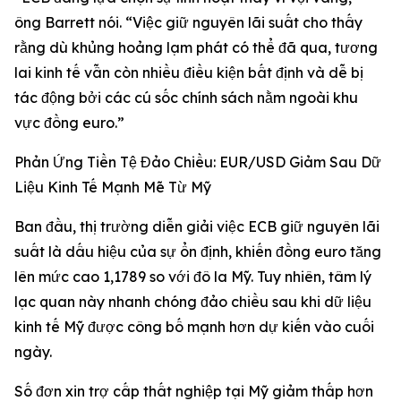
ông Barrett nói. “Việc giữ nguyên lãi suất cho thấy
rằng dù khủng hoảng lạm phát có thể đã qua, tương
lai kinh tế vẫn còn nhiều điều kiện bất định và dễ bị
tác động bởi các cú sốc chính sách nằm ngoài khu
vực đồng euro.”
Phản Ứng Tiền Tệ Đảo Chiều: EUR/USD Giảm Sau Dữ
Liệu Kinh Tế Mạnh Mẽ Từ Mỹ
Ban đầu, thị trường diễn giải việc ECB giữ nguyên lãi
suất là dấu hiệu của sự ổn định, khiến đồng euro tăng
lên mức cao 1,1789 so với đô la Mỹ. Tuy nhiên, tâm lý
lạc quan này nhanh chóng đảo chiều sau khi dữ liệu
kinh tế Mỹ được công bố mạnh hơn dự kiến vào cuối
ngày.
Số đơn xin trợ cấp thất nghiệp tại Mỹ giảm thấp hơn