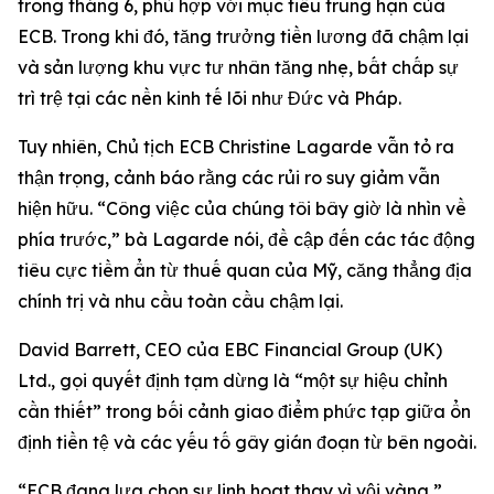
trong tháng 6, phù hợp với mục tiêu trung hạn của
ECB. Trong khi đó, tăng trưởng tiền lương đã chậm lại
và sản lượng khu vực tư nhân tăng nhẹ, bất chấp sự
trì trệ tại các nền kinh tế lõi như Đức và Pháp.
Tuy nhiên, Chủ tịch ECB Christine Lagarde vẫn tỏ ra
thận trọng, cảnh báo rằng các rủi ro suy giảm vẫn
hiện hữu. “Công việc của chúng tôi bây giờ là nhìn về
phía trước,” bà Lagarde nói, đề cập đến các tác động
tiêu cực tiềm ẩn từ thuế quan của Mỹ, căng thẳng địa
chính trị và nhu cầu toàn cầu chậm lại.
David Barrett, CEO của EBC Financial Group (UK)
Ltd., gọi quyết định tạm dừng là “một sự hiệu chỉnh
cần thiết” trong bối cảnh giao điểm phức tạp giữa ổn
định tiền tệ và các yếu tố gây gián đoạn từ bên ngoài.
“ECB đang lựa chọn sự linh hoạt thay vì vội vàng,”