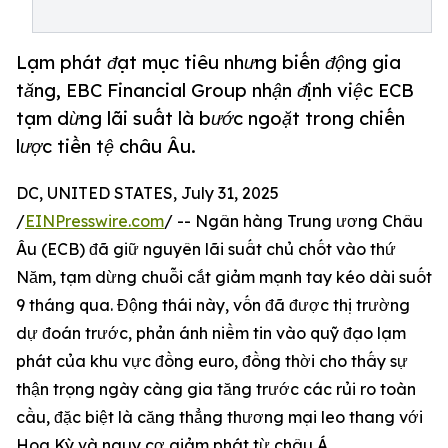
Lạm phát đạt mục tiêu nhưng biến động gia
tăng, EBC Financial Group nhận định việc ECB
tạm dừng lãi suất là bước ngoặt trong chiến
lược tiền tệ châu Âu.
DC, UNITED STATES, July 31, 2025
/
EINPresswire.com
/ -- Ngân hàng Trung ương Châu
Âu (ECB) đã giữ nguyên lãi suất chủ chốt vào thứ
Năm, tạm dừng chuỗi cắt giảm mạnh tay kéo dài suốt
9 tháng qua. Động thái này, vốn đã được thị trường
dự đoán trước, phản ánh niềm tin vào quỹ đạo lạm
phát của khu vực đồng euro, đồng thời cho thấy sự
thận trọng ngày càng gia tăng trước các rủi ro toàn
cầu, đặc biệt là căng thẳng thương mại leo thang với
Hoa Kỳ và nguy cơ giảm phát từ châu Á.