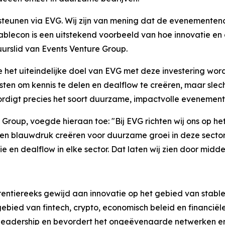
dersteunen via EVG. Wij zijn van mening dat de evenement
ablecon is een uitstekend voorbeeld van hoe innovatie en 
uurslid van Events Venture Group.
 het uiteindelijke doel van EVG met deze investering word
komsten om kennis te delen en dealflow te creëren, maar s
ordigt precies het soort duurzame, impactvolle evenement
 Group, voegde hieraan toe: "Bij EVG richten wij ons op he
 een blauwdruk creëren voor duurzame groei in deze secto
 en dealflow in elke sector. Dat laten wij zien door midde
entiereeks gewijd aan innovatie op het gebied van stableco
ied van fintech, crypto, economisch beleid en financiële 
eadership en bevordert het ongeëvenaarde netwerken en 