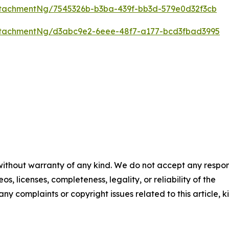
tachmentNg/7545326b-b3ba-439f-bb3d-579e0d32f3cb
tachmentNg/d3abc9e2-6eee-48f7-a177-bcd3fbad3995
 without warranty of any kind. We do not accept any respons
os, licenses, completeness, legality, or reliability of the
any complaints or copyright issues related to this article, k