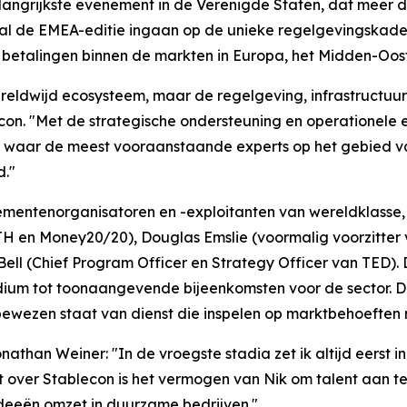
langrijkste evenement in de Verenigde Staten, dat meer 
zal de EMEA-editie ingaan op de unieke regelgevingskaders,
 betalingen binnen de markten in Europa, het Midden-Oost
reldwijd ecosysteem, maar de regelgeving, infrastructuur 
econ. "Met de strategische ondersteuning en operationele 
 waar de meest vooraanstaande experts op het gebied van
d."
ementenorganisatoren en -exploitanten van wereldklasse
H en Money20/20), Douglas Emslie (voormalig voorzitter v
ell (Chief Program Officer en Strategy Officer van TED).
ium tot toonaangevende bijeenkomsten voor de sector. De i
bewezen staat van dienst die inspelen op marktbehoeften 
than Weiner: "In de vroegste stadia zet ik altijd eerst 
 over Stablecon is het vermogen van Nik om talent aan te 
 ideeën omzet in duurzame bedrijven."