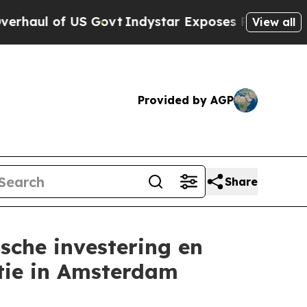
 US Govt
Indystar Exposes Prison Failures, Show
View all
Provided by AGP
Share
sche investering en
tie in Amsterdam