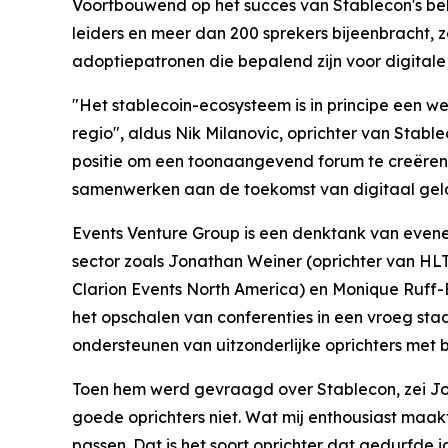
Voortbouwend op het succes van Stablecon's be
leiders en meer dan 200 sprekers bijeenbracht, 
adoptiepatronen die bepalend zijn voor digitale
"Het stablecoin-ecosysteem is in principe een we
regio", aldus Nik Milanovic, oprichter van Stabl
positie om een toonaangevend forum te creëren
samenwerken aan de toekomst van digitaal gel
Events Venture Group is een denktank van even
sector zoals Jonathan Weiner (oprichter van HLT
Clarion Events North America) en Monique Ruff-B
het opschalen van conferenties in een vroeg stad
ondersteunen van uitzonderlijke oprichters met 
Toen hem werd gevraagd over Stablecon, zei Jona
goede oprichters niet. Wat mij enthousiast maakt
passen. Dat is het soort oprichter dat gedurfde