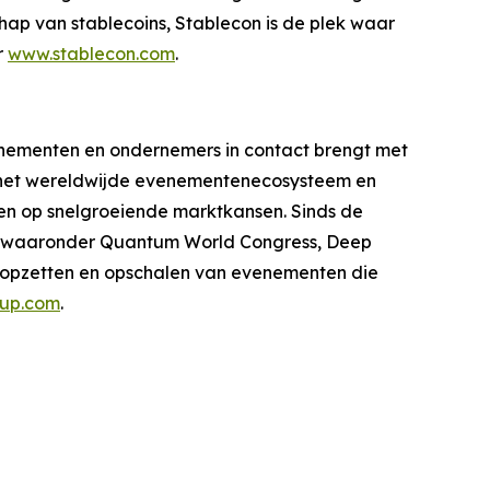
hap van stablecoins, Stablecon is de plek waar
r
www.stablecon.com
.
enementen en ondernemers in contact brengt met
uit het wereldwijde evenementenecosysteem en
ten op snelgroeiende marktkansen. Sinds de
es, waaronder Quantum World Congress, Deep
 opzetten en opschalen van evenementen die
oup.com
.